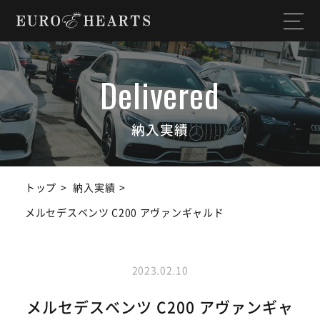
ホーム
店舗情報
私たちについて
納入実績
納入実績
選ばれる理由
作業実績
トップ
納入実績
サービス内容
スタッフ紹介
メルセデスベンツ C200 アヴァンギャルド
よくある質問
お知らせ
2023.02.10
ユーチューブ
ランドクルーザー
チャンネル
メルセデスベンツ C200 アヴァンギャ
SDGs宣言