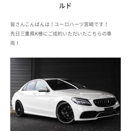
ルド
建築部門
皆さんこんばんは！ユーロハーツ宮崎です！
お問い合わせ
先日三重県K様にご成約いただいたこちらの車
在庫車
両！
在庫車は下記サイトにも掲載
中!