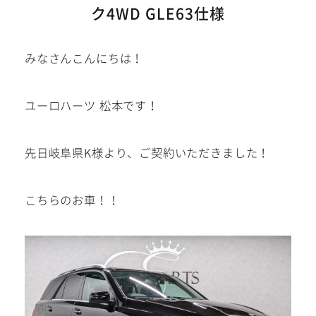
ク4WD GLE63仕様
建築部門
みなさんこんにちは！
お問い合わせ
在庫車
ユーロハーツ 松本です！
在庫車は下記サイトにも掲載
中!
先日岐阜県K様より、ご契約いただきました！
こちらのお車！！