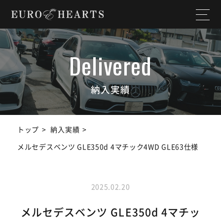
ホーム
店舗情報
私たちについて
納入実績
納入実績
選ばれる理由
作業実績
トップ
納入実績
サービス内容
スタッフ紹介
メルセデスベンツ GLE350d 4マチック4WD GLE63仕様
よくある質問
お知らせ
2025.02.20
ユーチューブ
ランドクルーザー
チャンネル
メルセデスベンツ GLE350d 4マチッ
SDGs宣言