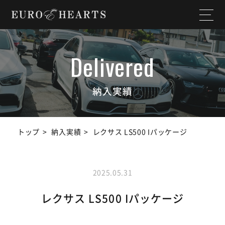
ホーム
店舗情報
私たちについて
納入実績
納入実績
選ばれる理由
作業実績
トップ
納入実績
レクサス LS500 Iパッケージ
サービス内容
スタッフ紹介
よくある質問
お知らせ
2025.05.31
ユーチューブ
ランドクルーザー
レクサス LS500 Iパッケージ
チャンネル
SDGs宣言