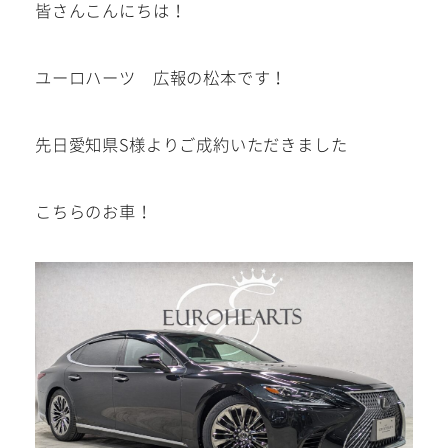
皆さんこんにちは！
建築部門
ユーロハーツ 広報の松本です！
お問い合わせ
在庫車
先日愛知県S様よりご成約いただきました
在庫車は下記サイトにも掲載
こちらのお車！
中!