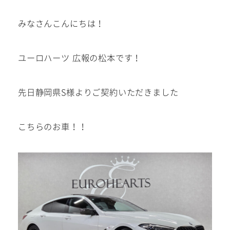
建築部門
みなさんこんにちは！
お問い合わせ
ユーロハーツ 広報の松本です！
在庫車
先日静岡県S様よりご契約いただきました
在庫車は下記サイトにも掲載
中!
こちらのお車！！