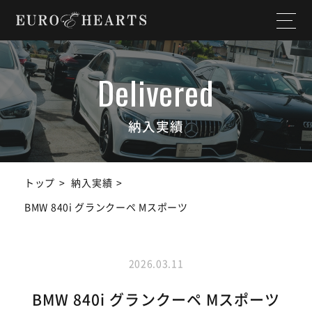
ホーム
店舗情報
私たちについて
納入実績
納入実績
選ばれる理由
作業実績
トップ
納入実績
サービス内容
スタッフ紹介
BMW 840i グランクーペ Mスポーツ
よくある質問
お知らせ
2026.03.11
ユーチューブ
ランドクルーザー
チャンネル
BMW 840i グランクーペ Mスポーツ
SDGs宣言