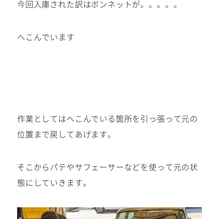
今回入庫された訳はボンネットが。。。。。
0568-86-4855
tel.
へこんでいます
営業時間 10:00～19:00 年中無休！
作業としてはへこんでいる箇所を引っ張って元の
Instagram/Line/YouTube
位置まで戻してあげます。
お気軽にお問い合わせください。
そこからパテやサフェーサーなどを使って元の状
態にしていきます。