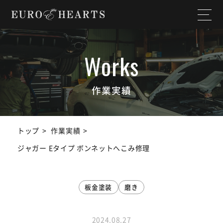
ホーム
店舗情報
私たちについて
納入実績
作業実績
選ばれる理由
作業実績
トップ
作業実績
サービス内容
スタッフ紹介
ジャガー Eタイプ ボンネットへこみ修理
よくある質問
お知らせ
板金塗装
磨き
ユーチューブ
ランドクルーザー
チャンネル
2024.08.27
SDGs宣言