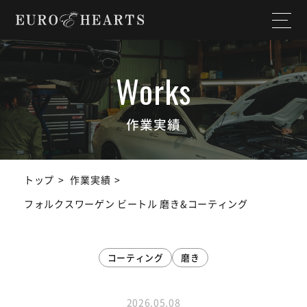
ホーム
店舗情報
私たちについて
納入実績
作業実績
選ばれる理由
作業実績
トップ
作業実績
サービス内容
スタッフ紹介
フォルクスワーゲン ビートル 磨き&コーティング
よくある質問
お知らせ
コーティング
磨き
ユーチューブ
ランドクルーザー
チャンネル
2026.05.08
SDGs宣言