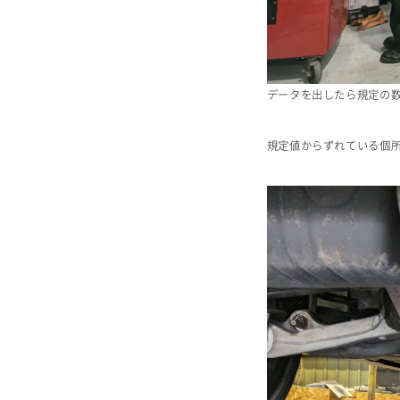
データを出したら規定の
規定値からずれている個
ホーム
店舗情報
私たちについて
納入実績
選ばれる理由
作業実績
サービス内容
スタッフ