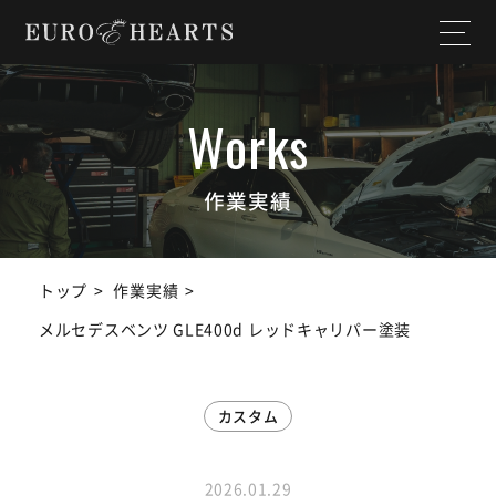
ホーム
店舗情報
私たちについて
納入実績
作業実績
選ばれる理由
作業実績
トップ
作業実績
サービス内容
スタッフ紹介
メルセデスベンツ GLE400d レッドキャリパー塗装
よくある質問
お知らせ
カスタム
ユーチューブ
ランドクルーザー
チャンネル
2026.01.29
SDGs宣言