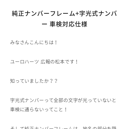
建築部門
純正ナンバーフレーム+字光式ナンバ
ー 車検対応仕様
お問い合わせ
在庫車
みなさんこんにちは！
在庫車は下記サイトにも掲載
中!
ユーロハーツ 広報の松本です！
知っていましたか？？
字光式ナンバーって全部の文字が光っていないと
車検に通らないってこと！
そして純正ナンバーフレームは、地名の部分を隠