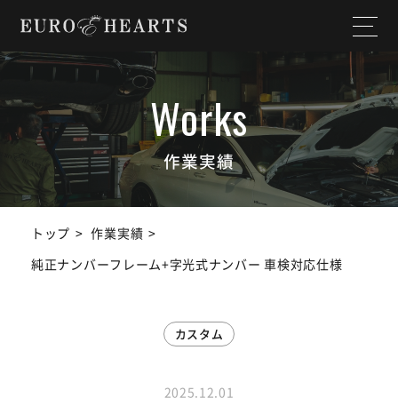
ホーム
店舗情報
私たちについて
納入実績
作業実績
選ばれる理由
作業実績
トップ
作業実績
サービス内容
スタッフ紹介
純正ナンバーフレーム+字光式ナンバー 車検対応仕様
よくある質問
お知らせ
カスタム
ユーチューブ
ランドクルーザー
チャンネル
2025.12.01
SDGs宣言