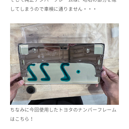
してしまうので車検に通りません・・・
メール
WEBからご相談
24時間受付中！
ちなみに今回使用したトヨタのナンバーフレーム
お電話
はこちら！
お気軽にお問い合わせください。