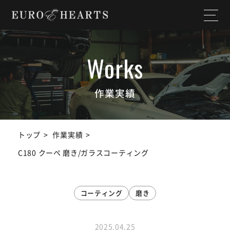
ホーム
店舗情報
私たちについて
納入実績
作業実績
選ばれる理由
作業実績
トップ
作業実績
サービス内容
スタッフ紹介
C180 クーペ 磨き/ガラスコーティング
よくある質問
お知らせ
コーティング
磨き
ユーチューブ
ランドクルーザー
チャンネル
2025.04.25
SDGs宣言