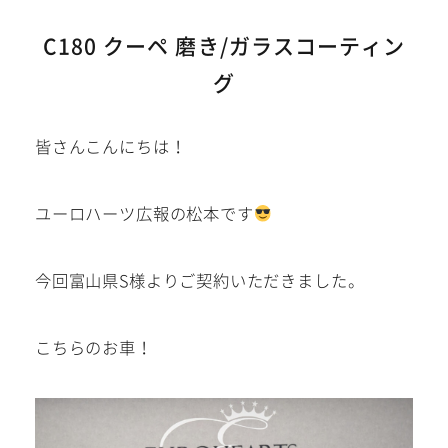
建築部門
C180 クーペ 磨き/ガラスコーティン
グ
お問い合わせ
在庫車
皆さんこんにちは！
在庫車は下記サイトにも掲載
中!
ユーロハーツ広報の松本です
今回富山県S様よりご契約いただきました。
こちらのお車！