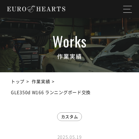
ホーム
店舗情報
私たちについて
納入実績
作業実績
選ばれる理由
作業実績
トップ
作業実績
サービス内容
スタッフ紹介
GLE350d W166 ランニングボード交換
よくある質問
お知らせ
カスタム
ユーチューブ
ランドクルーザー
チャンネル
2025.05.19
SDGs宣言